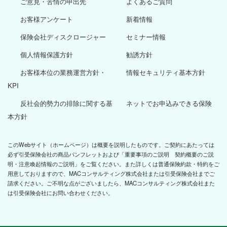
ご意見・苦情の申出先
よくあるご質問
お客様アンケート
新着情報
保険会社ディスクロージャー
セミナー情報
個人情報保護方針
勧誘方針
お客様本位の業務運営方針・
情報セキュリティ基本方針
KPI
反社会的勢力の排除に関する基
ネットでお申込みできる保険
本方針
このWebサイト（ホームページ）は概要を説明したものです。ご契約にあたっては
必ず引受保険会社の商品パンフレットおよび「重要事項のご説明 契約概要のご説
明・注意喚起情報のご説明」をご覧ください。また詳しくは普通保険約款・特約をご
用意しておりますので、MACコンサルティング株式会社または引受保険会社までご
請求ください。ご不明な点がございましたら、MACコンサルティング株式会社また
は引受保険会社にお問い合わせください。